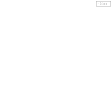
< Menü
<